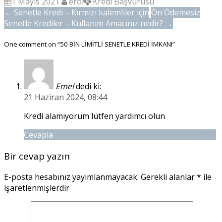
1 Mayıs 2021
erol
Kredi Başvurusu
←
Senetle Kredi – Kırmızı kalemliler için
Ön Ödemesiz
Senetle Krediler – Kullanım Amacınız nedir?
→
One comment on “
50 BİN LİMİTLİ SENETLE KREDİ İMKANI
”
Emel
dedi ki:
21 Haziran 2024, 08:44
Kredi alamıyorum lütfen yardımcı olun
Cevapla
Bir cevap yazın
E-posta hesabınız yayımlanmayacak.
Gerekli alanlar
*
ile
işaretlenmişlerdir