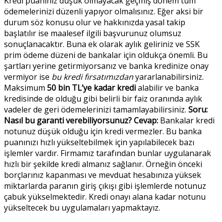
Kredi puanınız düşük olmayacak geçmiş dönem tüm
ödemelerinizi düzenli yapıyor olmalısınız.
Eğer aksi bir
durum söz konusu olur ve hakkınızda yasal takip
başlatılır ise maalesef ilgili başvurunuz olumsuz
sonuçlanacaktır. Buna ek olarak aylık geliriniz ve SSK
prim ödeme düzeni de bankalar için oldukça önemli. Bu
şartları yerine getirmiyorsanız ve banka kredinize onay
vermiyor ise
bu kredi fırsatımızdan
yararlanabilirsiniz.
Maksimum
50 bin TL’ye kadar kredi
alabilir ve banka
kredisinde de olduğu gibi belirli bir faiz oranında aylık
vadeler de geri ödemelerinizi tamamlayabilirsiniz.
Soru:
Nasıl bu garanti verebiliyorsunuz?
Cevap:
Bankalar kredi
notunuz düşük olduğu için kredi vermezler. Bu banka
puanınızı hızlı yükseltebilmek için yapılabilecek bazı
işlemler vardır. Firmamız tarafından bunlar uygulanarak
hızlı bir şekilde kredi almanız sağlanır. Örneğin önceki
borçlarınız kapanması ve mevduat hesabınıza yüksek
miktarlarda paranın giriş çıkışı gibi işlemlerde notunuz
çabuk yükselmektedir. Kredi onayı alana kadar notunu
yükseltecek bu uygulamaları yapmaktayız.